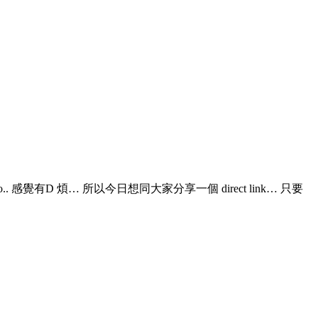
g no.. 感覺有D 煩… 所以今日想同大家分享一個 direct link… 只要